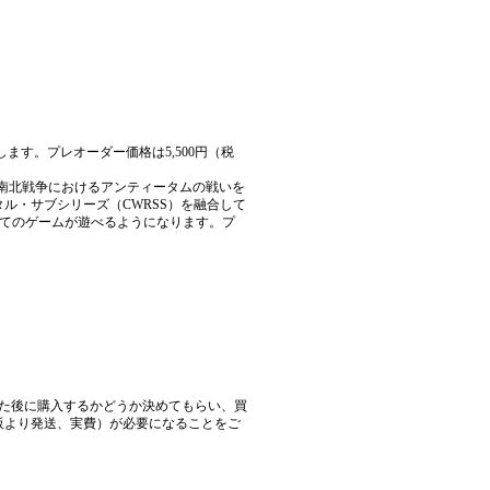
ます。プレオーダー価格は5,500円（税
の米国南北戦争におけるアンティータムの戦いを
ル・サブシリーズ（CWRSS）を融合して
全てのゲームが遊べるようになります。プ
た後に購入するかどうか決めてもらい、買
阪より発送、実費）が必要になることをご