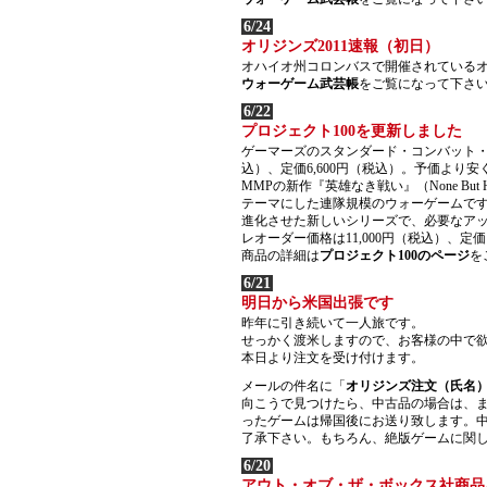
6/24
オリジンズ2011速報（初日）
オハイオ州コロンバスで開催されているオ
ウォーゲーム武芸帳
をご覧になって下さ
6/22
プロジェクト100を更新しました
ゲーマーズのスタンダード・コンバット・シ
込）、定価6,600円（税込）。予価より
MMPの新作『英雄なき戦い』（None B
テーマにした連隊規模のウォーゲームです
進化させた新しいシリーズで、必要なアッ
レオーダー価格は11,000円（税込）、定価1
商品の詳細は
プロジェクト100のページ
を
6/21
明日から米国出張です
昨年に引き続いて一人旅です。
せっかく渡米しますので、お客様の中で
本日より注文を受け付けます。
メールの件名に「
オリジンズ注文（氏名
向こうで見つけたら、中古品の場合は、
ったゲームは帰国後にお送り致します。中
了承下さい。もちろん、絶版ゲームに関
6/20
アウト・オブ・ザ・ボックス社商品