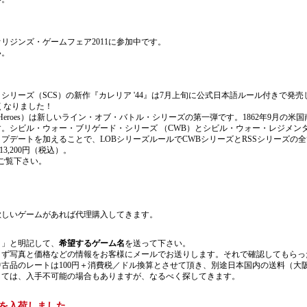
リジンズ・ゲームフェア2011に参加中です。
い。
リーズ（SCS）の新作『カレリア '44』は7月上旬に公式日本語ルール付きで発売し
安くなりました！
ut Heroes）は新しいライン・オブ・バトル・シリーズの第一弾です。1862年9月
。シビル・ウォー・ブリゲード・シリーズ （CWB）とシビル・ウォー・レジメンタ
プデートを加えることで、LOBシリーズルールでCWBシリーズとRSSシリーズの
3,200円（税込）。
ご覧下さい。
欲しいゲームがあれば代理購入してきます。
）
」と明記して、
希望するゲーム名
を送って下さい。
まず写真と価格などの情報をお客様にメールでお送りします。それで確認してもらっ
古品のレートは100円＋消費税／ドル換算とさせて頂き、別途日本国内の送料（大
しては、入手不可能の場合もありますが、なるべく探してきます。
を入荷しました