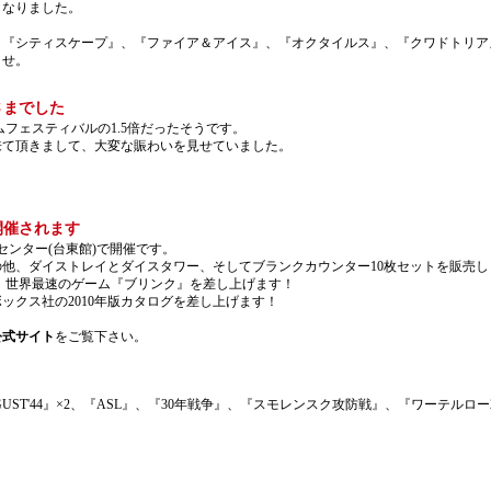
くなりました。
、『シティスケープ』、『ファイア＆アイス』、『オクタイルス』、『クワドトリア
ませ。
さまでした
ムフェスティバルの1.5倍だったそうです。
来て頂きまして、大変な賑わいを見せていました。
。
開催されます
センター(台東館)で開催です。
他、ダイストレイとダイスタワー、そしてブランクカウンター10枚セットを販売し
は、世界最速のゲーム『ブリンク』を差し上げます！
ックス社の2010年版カタログを差し上げます！
公式サイト
をご覧下さい。
UST'44』×2、『ASL』、『30年戦争』、『スモレンスク攻防戦』、『ワーテルロー2
。