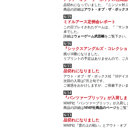
品切れになっていました、『ニンジャ対ニ
商品の詳細は
アウト・オブ・ザ・ボック
6/19
ミドルアース定例会レポート
この日プレイされたゲームは、『「サンダー・
卓でした。
詳細は
ウォーゲーム武芸帳
をご覧下さい
6/16
『シックスアングルズ・コレクショ
残り18冊になりました。
リプリントの予定はありませんので、ご
6/15
品切れになりました
アウト・オブ・ザ・ボックス社『10デイ
次回の入荷は7月上旬です。
ご迷惑をおかけしますが、ご容赦下さい
6/14
『パンツァーブリッツ』が入荷しま
MMP社『パンツァーブリッツ』が入荷し
商品の詳細は
MMP社商品のページ
をご覧
6/13
品切れになりました
MMP社『雲の上の戦い』とアウト・オブ