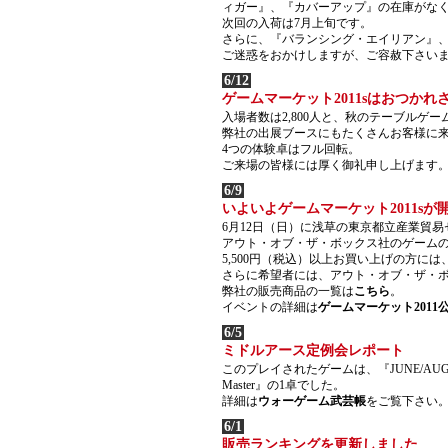
ィガー』、『カバーアップ』の在庫がな
次回の入荷は7月上旬です。
さらに、『バランシング・エイリアン』
ご迷惑をおかけしますが、ご容赦下さい
6/12
ゲームマーケット2011sはおつかれ
入場者数は2,800人と、秋のテーブルゲー
弊社の出展ブースにもたくさんお客様に
4つの体験卓はフル回転。
ご来場の皆様には厚く御礼申し上げます
6/9
いよいよゲームマーケット2011sが
6月12日（日）に浅草の東京都立産業貿易
アウト・オブ・ザ・ボックス社のゲームの
5,500円（税込）以上お買い上げの方に
さらに希望者には、アウト・オブ・ザ・ボ
弊社の販売商品の一覧は
こちら
。
イベントの詳細は
ゲームマーケット2011
6/5
ミドルアース定例会レポート
このプレイされたゲームは、『JUNE/AUG
Master』の1卓でした。
詳細は
ウォーゲーム武芸帳
をご覧下さい
6/1
販売ランキングを更新しました