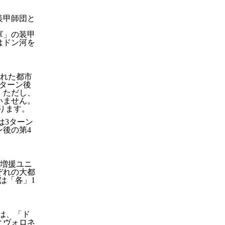
装甲師団と
軍」の装甲
はドン河を
れた都市
ターン後
。ただし、
いません。
ります。
は3ターン
ン後の第4
増援ユニ
ぞれの大都
は「各」1
では、「ド
とヴォロネ