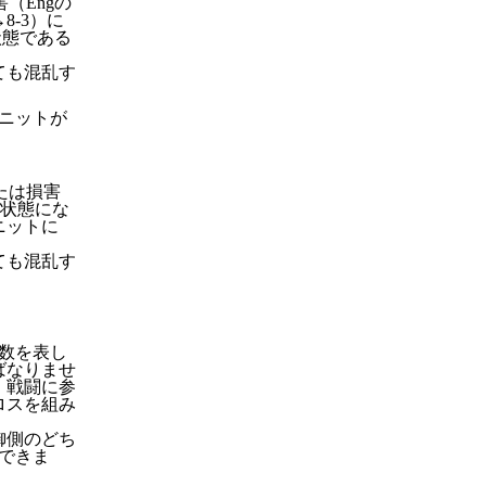
（Engの
-3）に
状態である
ても混乱す
ニットが
たは損害
乱状態にな
ニットに
ても混乱す
数を表し
ばなりませ
、戦闘に参
ロスを組み
御側のどち
できま