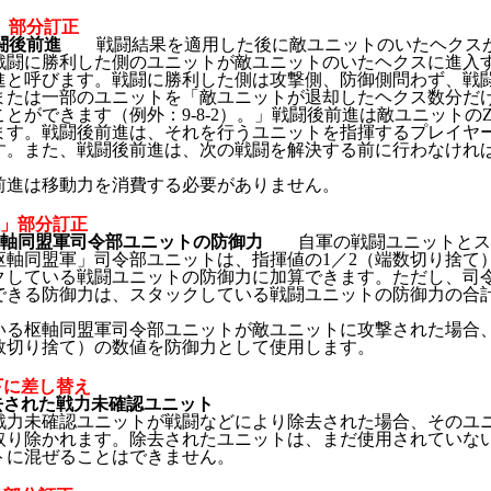
「」部分訂正
 戦闘後前進
戦闘結果を適用した後に敵ユニットのいたヘクス
戦闘に勝利した側のユニットが敵ユニットのいたヘクスに進入
進と呼びます。戦闘に勝利した側は攻撃側、防御側問わず、戦
または一部のユニットを「敵ユニットが退却したヘクス数分だ
とができます（例外：9-8-2）。」戦闘後前進は敵ユニットの
ます。戦闘後前進は、それを行うユニットを指揮するプレイヤ
す。また、戦闘後前進は、次の戦闘を解決する前に行わなけれ
進は移動力を消費する必要がありません。
：「」部分訂正
-6 枢軸同盟軍司令部ユニットの防御力
自軍の戦闘ユニットとス
枢軸同盟軍」司令部ユニットは、指揮値の1／2（端数切り捨て
クしている戦闘ユニットの防御力に加算できます。ただし、司
できる防御力は、スタックしている戦闘ユニットの防御力の合
。
る枢軸同盟軍司令部ユニットが敵ユニットに攻撃された場合
端数切り捨て）の数値を防御力として使用します。
以下に差し替え
除去された戦力未確認ユニット
戦力未確認ユニットが戦闘などにより除去された場合、そのユ
取り除かれます。除去されたユニットは、まだ使用されていな
トに混ぜることはできません。