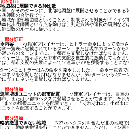
「」部分訂正
北部地図盤に展開できる師団数
ツ軍」がそのターンに、北部地図盤に展開させることができる
歩兵師団の合計数です。
用地域が北部地図盤ということと、制限される対象が「ドイツ
動車化歩兵師団という点を除けば、判定方法や違反の罰則など
る師団数のルールに従います。
：「」部分訂正
1 命令内容
枢軸軍プレイヤーは、ヒトラー命令によって指示さ
内容一覧表に記載されているターン、または現在のターンから2
か遅い方のターンまでに、」都市を支配しなければなりません
レイヤーは、指示された都市の支配を自主的に放棄してもかま
には、都市支配の失敗によってソ連軍がVPを獲得することにな
2ターンにヒトラーはAの命令を発令しました。「命令一覧表で
ォロネジを支配しなければなりませんが、第2ターンから2ター
でにヴォロネジを支配しなければなりません。」
：「」部分追加
-4 ソ連軍増援ユニットの都市配置
ソ連軍プレイヤーは、自軍の
都市、または小都市ヘクスに登場させることができます。それ
個「までの増援ユニットを配置でき」、「それぞれの」小都市に
ユニットを配置することができます。
：「」部分追加
3 戦略的撤退できない地域
N27xxヘクス列を含んだ北の地域
河して」戦略的撤退を行うことができません。ただし、ドン河