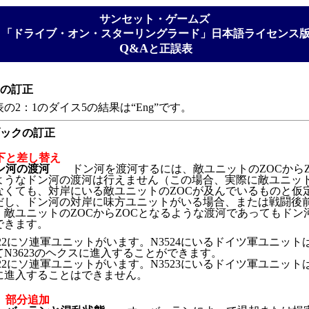
サンセット・ゲームズ
「ドライブ・オン・スターリングラード」日本語ライセンス
Q&A
と正誤表
トの訂正
の2：1のダイス5の結果は“Eng”です。
ブックの訂正
：以下と差し替え
2 ドン河の渡河
ドン河を渡河するには、敵ユニットのZOCからZ
ようなドン河の渡河は行えません（この場合、実際に敵ユニット
なくても、対岸にいる敵ユニットのZOCが及んでいるものと仮
だし、ドン河の対岸に味方ユニットがいる場合、または戦闘後
、敵ユニットのZOCからZOCとなるような渡河であってもドン
できます。
622にソ連軍ユニットがいます。N3524にいるドイツ軍ユニット
N3623のヘクスに進入することができます。
622にソ連軍ユニットがいます。N3523にいるドイツ軍ユニットは、
に進入することはできません。
「」部分追加