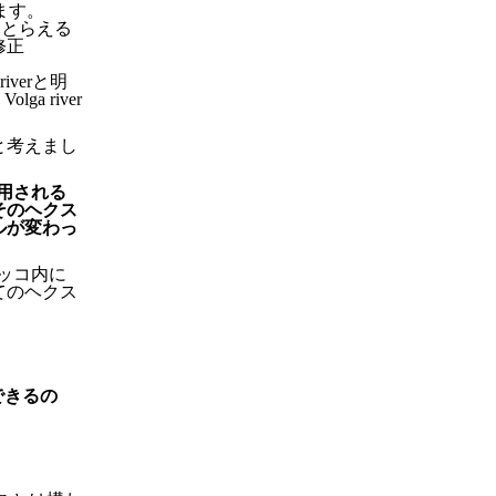
います。
t"ととらえる
修正
iverと明
a river
と考えまし
適用される
そのヘクス
ルが変わっ
カッコ内に
てのヘクス
できるの