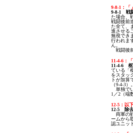
9-8-1：
9-8-1
た場合、
戦闘後前
た全て、
進させるこ
無視でき
行われま
ん。
戦闘後前
11-4-6
11-4
ている「
をスタッ
トが加算
（9-4-3）
単独でい
1／2（
12-5：
12-5 
両軍の
ームから
認ユニッ