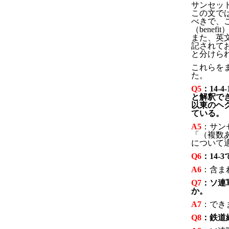
サンセット・
この文では"a
べきで、
（bene
また、英文ル
記されており
と分けら
これらを
た。
Q5
：14
と解釈で
以東のヘ
ている。
A5
：サン
「（複数
について
Q6
：14
A6
：含ま
Q7
：ソ連
か。
A7
：でき
Q8
：鉄道