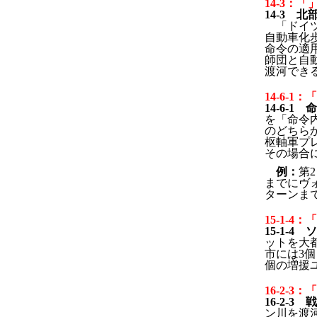
14-3：
14-3 
「ドイ
自動車化
命令の適
師団と自
渡河でき
14-6-1
14-6-
を「命令
のどちら
枢軸軍プ
その場合
例：
第
までにヴ
ターンま
15-1-4
15-1
ットを大
市には3
個の増援
16-2-3
16-2-
ン川を渡