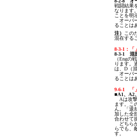
8-2-
戦闘結果
なります
ことを明
オーバー
ることは
注）
この
混在する
8-3-1：
8-3-
（Eng
ります。
は、D（
オーバー
ることは
9-6-1 
■A1、A2
Aは攻
ます。こ
ん。「退
加した全
合わせて
どちらか
らでも、
す。