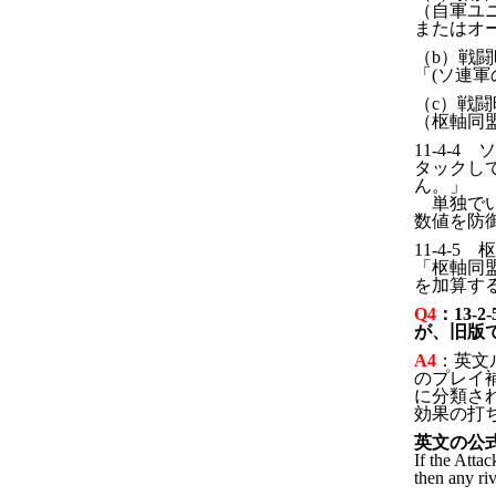
（自軍ユ
またはオ
（b）戦
「(ソ連
（c）戦
（枢軸同
11-4
タックし
ん。」
単独でい
数値を防
11-4
「枢軸同
を加算す
Q4
：13
が、旧版
A4
：英文
のプレイ
に分類さ
効果の打
英文の公
If the Atta
then any ri