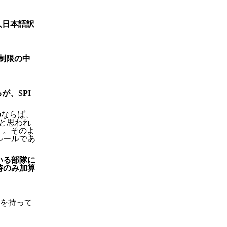
人日本語訳
は制限の中
が、SPI
のならば、
と思われ
）。そのよ
ルールであ
いる部隊に
時のみ加算
）を持って