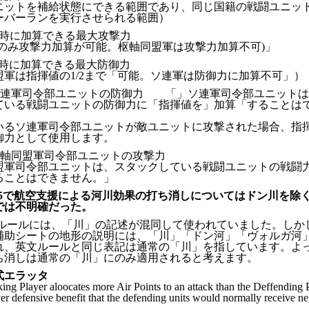
ニットを補給状態にできる範囲であり、同じ国籍の戦闘ユニッ
ーバーランを実行させられる範囲）
闘時に加算できる最大攻撃力
軍のみ攻撃力加算が可能。枢軸同盟軍は攻撃力加算不可)」
闘時に加算できる最大防御力
盟軍は指揮値の1/2まで「可能。ソ連軍は防御力に加算不可」）
-4 ソ連軍司令部ユニットの防御力 「」ソ連軍司令部ユニット
ている戦闘ユニットの防御力に「指揮値を」加算「することは
るソ連軍司令部ユニットが敵ユニットに攻撃された場合、指
御力として使用します。
-5 枢軸同盟軍司令部ユニットの攻撃力
盟軍司令部ユニットは、スタックしている戦闘ユニットの戦闘
ることはできません。」
-2-5で航空支援による河川効果の打ち消しについてはドン川を除
では不明確だった。
ルールには、「川」の記述が混同して使われていました。しかし
補助シートの地形の説明には、「川」「ドン河」「ヴォルガ河」
れ、英文ルールと同じ表記は通常の「川」を指しています。よ
ち消しは通常の「川」にのみ適用されると考えます。
式エラッタ
cking Player aloocates more Air Points to an attack than the Deffending 
ver defensive benefit that the defending units would normally receive ne