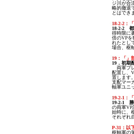
ジ川が合
略的撤退
とはでき
18-2-2
18-2-
得時限に
倍のVP
れたとし
場合、枢
19：「」
19．初期
両軍プ
配置し、V
置します
支配マー
軸軍ユニ
19-2-1
19-2-
の両軍V
始時に、枢
それぞれ
P-31：以
枢軸軍の