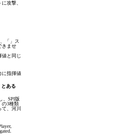
トに攻撃、
は、「」ス
できませ
揮値と同じ
力に指揮値
くとある
、SPI版
の3種類
って、河川
Player,
gated.