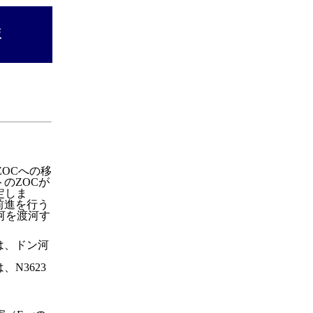
版
OCへの移
のZOCが
定しま
前進を行う
河を渡河す
は、ドン河
N3623