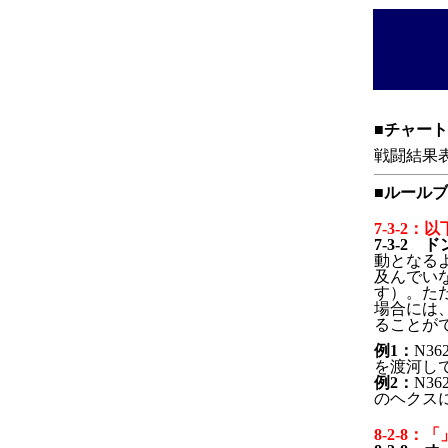
■チャー
戦闘結果表
■ルール
7-3-2
7-3-
動となる
及んでい
す）。た
場合には
ることが
例1：
N3
を渡河して
例2：
N3
のヘクス
8-2-8：