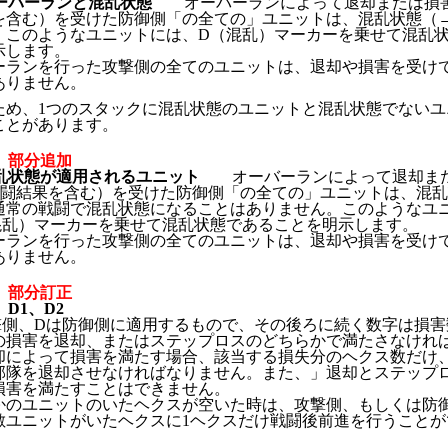
8 オーバーランと混乱状態
オーバーランによって退却または損害
を含む）を受けた防御側「の全ての」ユニットは、混乱状態（→8
。このようなユニットには、D（混乱）マーカーを乗せて混乱
示します。
ランを行った攻撃側の全てのユニットは、退却や損害を受け
ありません。
ため、1つのスタックに混乱状態のユニットと混乱状態でないユ
ことがあります。
「」部分追加
1 混乱状態が適用されるユニット
オーバーランによって退却ま
の戦闘結果を含む）を受けた防御側「の全ての」ユニットは、混
通常の戦闘で混乱状態になることはありません。このようなユ
混乱）マーカーを乗せて混乱状態であることを明示します。
ランを行った攻撃側の全てのユニットは、退却や損害を受け
ありません。
「」部分訂正
、D1、D2
撃側、Dは防御側に適用するもので、その後ろに続く数字は損害
の損害を退却、またはステップロスのどちらかで満たさなけれ
却によって損害を満たす場合、該当する損失分のヘクス数だけ
部隊を退却させなければなりません。また、」退却とステップ
損害を満たすことはできません。
のユニットのいたヘクスが空いた時は、攻撃側、もしくは防
敵ユニットがいたヘクスに1ヘクスだけ戦闘後前進を行うことが