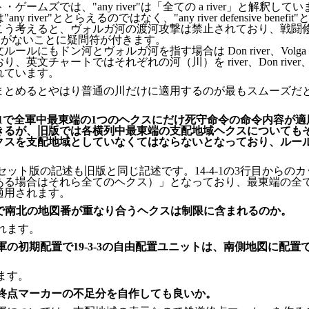
ゲームズでは、"any river"は「全ての a river」と解釈して
ny river"ととらえるのではなく、"any river defensive benefi
こう考えると、ヴォルガ河の渡河攻撃は禁止されており、戦闘
fit）がないことに疑問符が付きます。
ールにもドン河とヴォルガ河を指す場合は Don river、Volga r
、英文チャートではそれぞれの河（川）を river、Don river、Volg
れています。
まとめるとやはり普通の川だけに適用するのが最もスムーズだ
-4-1で全軍中最東端の1つのヘクスにだけ死守命令の命令内容が
きるが、旧版では各横列中最東端の支配地域ヘクスについても
クスを支配地域としていなくてはならないとなっており、ルー
セット版の記述も旧版と同じ記述です。14-4-1の3行目からの
ある場合はそれら全てのヘクス）」となっており、最東端の全
適用されます。
-3で南北の地図番が重なり合うヘクスは制限に含まれるのか。
れます。
軍の初期配置で19-3-3の自由配置ユニットは、南側地図に配置
ます。
終点マーカーの不足分を自作しても良いか。