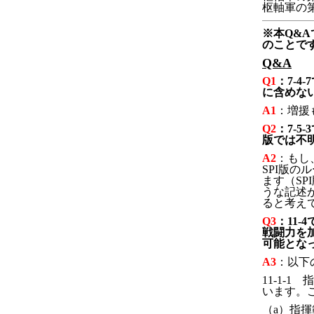
枢軸軍の第
※本Q&A
のことで
Q&A
Q1
：7-
に含めな
A1
：増援
Q2
：7-
版では不
A2
：もし
SPI版
ます（S
うな記述
ると考え
Q3
：11
戦闘力を
可能とな
A3
：以下
11-1
います。
（a）指揮