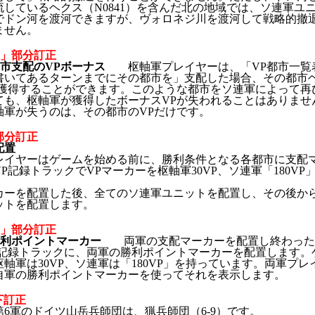
流しているヘクス（N0841）を含んだ北の地域では、ソ連軍ユ
でドン河を渡河できますが、ヴォロネジ川を渡河して戦略的撤
ません。
：「」部分訂正
2 都市支配のVPボーナス
枢軸軍プレイヤーは、「VP都市一覧
書いてあるターンまでにその都市を」支配した場合、その都市ヘ
を獲得することができます。このような都市をソ連軍によって再
ても、枢軸軍が獲得したボーナスVPが失われることはありませ
軸軍が失うのは、その都市のVPだけです。
部分訂正
配置
レイヤーはゲームを始める前に、勝利条件となる各都市に支配
P記録トラックでVPマーカーを枢軸軍30VP、ソ連軍「180VP
。
カーを配置した後、全てのソ連軍ユニットを配置し、その後か
ットを配置します。
：「」部分訂正
1 勝利ポイントマーカー
両軍の支配マーカーを配置し終わった
P記録トラックに、両軍の勝利ポイントマーカーを配置します。
軸軍は30VP、ソ連軍は「180VP」を持っています。両軍プレ
自軍の勝利ポイントマーカーを使ってそれを表示します。
下訂正
第6軍のドイツ山岳兵師団は、猟兵師団（6-9）です。