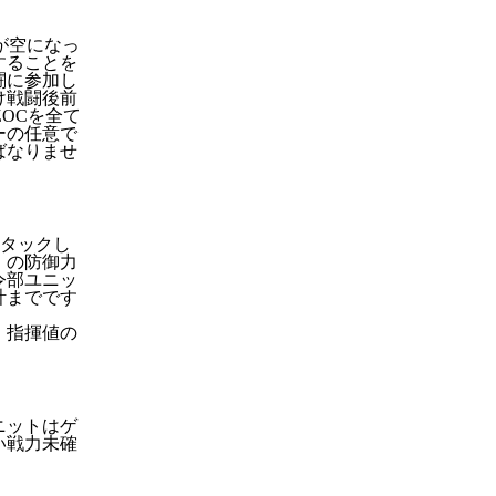
が空になっ
することを
闘に参加し
け戦闘後前
ZOCを全て
ーの任意で
ばなりませ
タックし
）の防御力
令部ユニッ
計までです
、指揮値の
ニットはゲ
い戦力未確