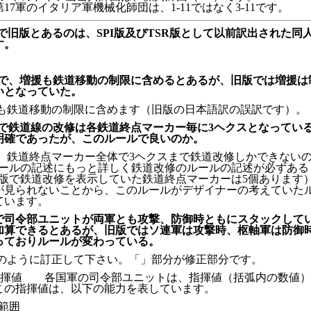
17軍のイタリア軍機械化師団は、1-11ではなく3-11です。
で旧版とあるのは、SPI版及びTSR版として以前訳出された同
す。
4-7で、増援も鉄道移動の制限に含めるとあるが、旧版では増援
いとなっていた。
も鉄道移動の制限に含めます（旧版の日本語訳の誤訳です）。
5-3で鉄道線の改修は各鉄道終点マーカー毎に3ヘクスとなっている
明確であったが、このルールで良いのか。
、鉄道終点マーカー全体で3ヘクスまで鉄道改修しかできない
のルールの記述にもっと詳しく鉄道改修のルールの記述が必ずある
PI版で鉄道改修を表示していた鉄道終点マーカーは5個あります
が見られないことから、このルールがデザイナーの考えていた
ています。
-4で司令部ユニットが両軍とも攻撃、防御時ともにスタックして
加算できるとあるが、旧版ではソ連軍は攻撃時、枢軸軍は防御
っておりルールが変わっている。
のように訂正して下さい。「」部分が修正部分です。
-1 指揮値 各国軍の司令部ユニットは、指揮値（括弧内の数値
この指揮値は、以下の能力を表しています。
範囲