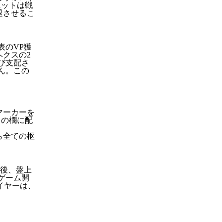
ニットは戦
退させるこ
表のVP獲
クスの2
び支配さ
ん。この
マーカーを
」の欄に配
ら全ての枢
後、盤上
ゲーム開
イヤーは、