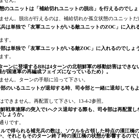
ません。
状態のユニットは「補給切れユニットの脱出」を行えるのでしょ
ません。脱出が行えるのは、補給切れか孤立状態のユニットだ
充兵は単独で「友軍ユニットがいる敵ユニットのZOC」に入れ
ます。
令部は単独で「友軍ユニットがいる敵ZOC」に入れるのでしょ
ます。
4ターンに登場するBBは4ターンの北朝鮮軍の移動妨害はできな
場が国連軍の再編成フェイズになっているため）。
ません。ターンの手順に沿って下さい。
令部のいるユニットが退却する時、司令部と一緒に退却しても
はできません。再配置して下さい。13-4-2参照。
朝鮮戦車連隊の突入で1へクス退却する際も、司令部は再配置し
でしょうか。
通りです。
ウルで得られる補充兵の数は、ソウルを占領した時点の漢江橋
か、それともそのターン終了時の漢江橋の状態が影響するのでし