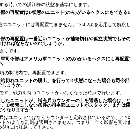
する時点での漢江橋の状態を基準にします。
部の再配置はD状態のユニット(のみ)がいるヘクスにもできる
態のユニットには再配置できません。13-4-2項を応用して解釈
令部の再配置は一番近いユニットが補給切れや孤立状態でもそ
なければならないのでしょうか。
通りです。
国軍司令部はアメリカ軍ユニット(のみ)がいるへクスにも再配置
か。
3-5項の制限内で、再配置できます。
補給切れユニットの脱出」を行ってD状態になった場合も司令部
でしょうか。
です。戦力を持つユニットがいなくなった時点で行います。
走したユニットが、補充兵カウンターの上を通過した場合は、
た、D状態にしない条件の司令部ユニットがスタック、または
どうなりますか？
兵はユニットではなくカウンターと定義されているので、この
ットのような罰則は適用されません。つまり、全く影響を受け
-2-6項には注意して下さい。