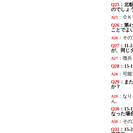
Q25
：北
のでしょ
：ＯＫ
A2
5
Q26
：第4
ことでよ
：その
A2
6
Q27
：11
が、同じ
：徴兵
A2
7
Q28
：
15
：可能
A2
8
Q29
：また
か？
：なり
A2
9
ん。
Q30
：15
なった場合
：その
A30
Q31
：15