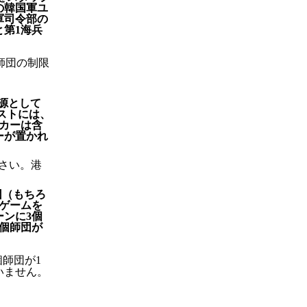
の韓国軍ユ
軍司令部の
と第1海兵
師団の制限
給源として
リストには、
カーは含
ーが置かれ
さい。港
団（もちろ
ゲームを
ーンに3個
1個師団が
師団が1
いません。