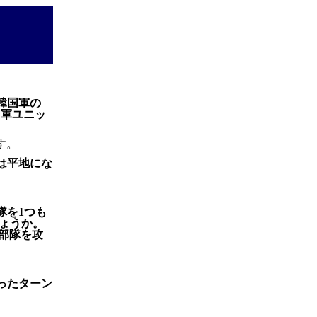
韓国軍の
国軍ユニッ
？
す。
は平地にな
隊を1つも
ょうか。
国部隊を攻
ったターン