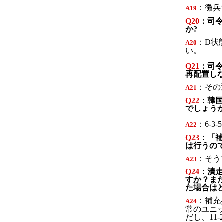
：徴兵
A
19
Q20
：司令
か?
：D状
A
20
い。
Q21
：司
再配置し
：その
A
21
Q22
：韓
でしょう
：6-
A
22
Q23
：「
は行うの
：そう
A23
Q24
：潰
すか？ま
た場合は
：補充
A
2
4
常のユニ
だし、11