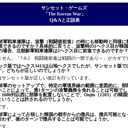
サンセット・ゲームズ
「The Korean War」
Q&A
と正誤表
鮮軍戦車連隊は、追撃（戦闘後前進）の時にも移動時と同様に
無視できるのですか？具体的に言うと、追撃時の1ヘクス目が韓
Cの場合、北朝鮮軍戦車連隊は2ヘクス目に前進できるのですか
ません。「7-8-2 戦闘後前進は戦闘の一部であり～」がカギで
ック版ではヘクス3413は山地ヘクスでしたが、サンセット版で
す。どちらが正しいのでしょうか？
はサンセット版が正しい改訂を行っています。
鮮軍のセットアップで、特定の軍境界線の範囲に意図的に、部
いことによって、第1ターンの攻撃義務を免れることは可能でし
1600列以西に部隊を配置しないことで、Onjin（1203）の韓
ということは許されるのでしょうか。
です。
鮮軍によって占領した韓国の都市からの徴兵は、徴兵可能とな
行わず、後のターンで徴兵することは可能でしょうか。
です。