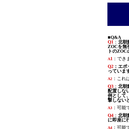
■Q&A
Q1
：
北朝
ZOCを
トのZO
1
：でき
A
Q2
：エポ
っていま
：これ
A2
Q3
：
北朝
配置しな
例として、
撃しない
：可能
A
3
Q
4
：
北朝
に即座に
：可能
A
4