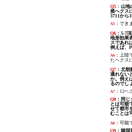
Q5
：
山地
接へクス
3711から
：でき
A
5
Q6
：5-
地形効果
スであれ
例えば、P
：上陸
A
6
たヘクス
Q7
：北朝
通れない
か。例えば
るのでし
：12
A
7
Q8
：同じ
とは可能
せて都市
むことは
：可能
A
8
Q9
：韓国