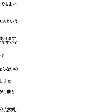
トでもよい
CAという
」とあります
とですか？
か？
ならないの
しませ
場が可能と
ンの「天候