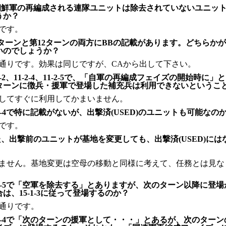
朝鮮軍の再編成される連隊ユニットは除去されていないユニッ
うか？
です。
ターンと第12ターンの両方にBBの記載があります。どちらかが
いのでしょうか？
通りです。効果は同じですが、CAから出して下さい。
-2-2、11-2-4、11-2-5で、「自軍の再編成フェイズの開始時に
ターンに徴兵・援軍で登場した補充兵は利用できないというこ
してすぐに利用してかまいません。
-1-4で特に記載がないが、出撃済(USED)のユニットも可能なの
です。
、出撃前のユニットが基地を変更しても、出撃済(USED)には
ません。基地変更は空母の移動と同様に考えて、任務とは見な
-1-5で「空軍を除去する」とありますが、次のターン以降に登
は、15-1-3に従って登場するのか？
通りです。
-2-4で「次のターンの援軍として・・・」とあるが、次のター