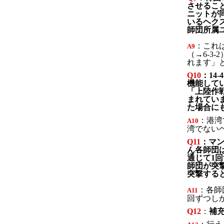
させるこ
ニットが
いるヘク
師団所属
：これ
A
9
（→6-3-
れます」
Q10
：14
機能してい
「上陸作
まれてい
た場合に
：港湾
A
10
湾でない
Q11
：マン
ん各師団
通じて1
師団が突撃
突撃する
：各師
A
11
回ずつし
Q12
：
補