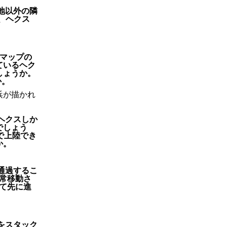
地以外の隣
、ヘクス
、マップの
ているヘク
しょうか。
か。
浜が描かれ
ヘクスしか
でしょう
まで上陸でき
か。
通過するこ
常移動さ
て先に進
をスタック