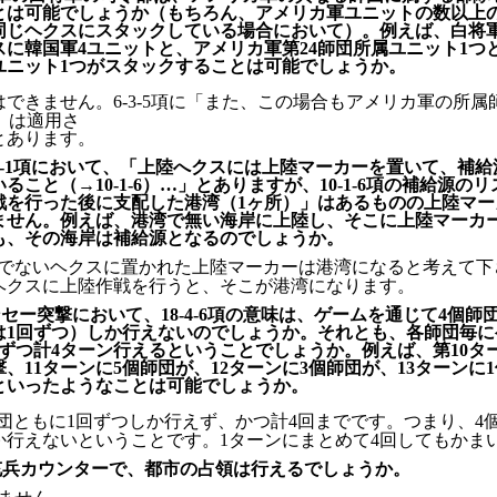
とは可能でしょうか（もちろん、アメリカ軍ユニットの数以上
同じヘクスにスタックしている場合において）。例えば、白将
スに韓国軍4ユニットと、アメリカ軍第24師団所属ユニット1つ
ユニット1つがスタックすることは可能でしょうか。
はできません。6-3-5項に「また、この場合もアメリカ軍の所属
2）は適用さ
とあります。
-4-1項において、「上陸へクスには上陸マーカーを置いて、補
ること（→10-1-6）…」とありますが、10-1-6項の補給源の
戦を行った後に支配した港湾（1ヶ所）」はあるものの上陸マー
ません。例えば、港湾で無い海岸に上陸し、そこに上陸マーカ
も、その海岸は補給源となるのでしょうか。
でないヘクスに置かれた上陸マーカーは港湾になると考えて下
ヘクスに上陸作戦を行うと、そこが港湾になります。
セー突撃において、18-4-6項の意味は、ゲームを通じて4個師
は1回ずつ）しか行えないのでしょうか。それとも、各師団毎に
回ずつ計4ターン行えるということでしょうか。例えば、第10タ
、11ターンに5個師団が、12ターンに3個師団が、13ターンに
といったようなことは可能でしょうか。
団ともに1回ずつしか行えず、かつ計4回までです。つまり、4個
か行えないということです。1ターンにまとめて4回してもかま
充兵カウンターで、都市の占領は行えるでしょうか。