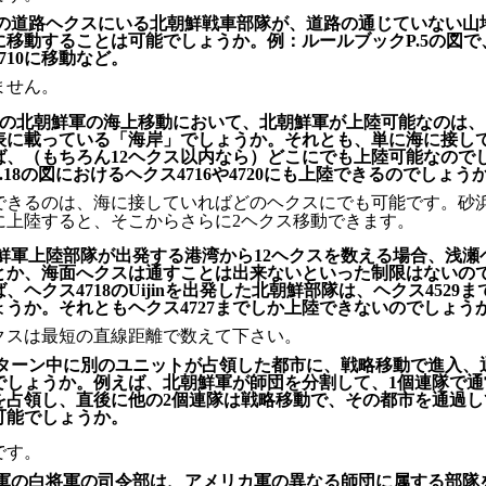
の道路ヘクスにいる北朝鮮戦車部隊が、道路の通じていない山
に移動することは可能でしょうか。例：ルールブックP.5の図で
3710に移動など。
ません。
7項の北朝鮮軍の海上移動において、北朝鮮軍が上陸可能なのは
表に載っている「海岸」でしょうか。それとも、単に海に接し
ば、（もちろん12ヘクス以内なら）どこにでも上陸可能なので
.18の図におけるヘクス4716や4720にも上陸できるのでしょう
できるのは、海に接していればどのヘクスにでも可能です。砂
に上陸すると、そこからさらに2ヘクス移動できます。
鮮軍上陸部隊が出発する港湾から12ヘクスを数える場合、浅瀬
とか、海面へクスは通すことは出来ないといった制限はないの
、ヘクス4718のUijinを出発した北朝鮮部隊は、ヘクス4529
ょうか。それともヘクス4727までしか上陸できないのでしょう
ヘクスは最短の直線距離で数えて下さい。
ターン中に別のユニットが占領した都市に、戦略移動で進入、
でしょうか。例えば、北朝鮮軍が師団を分割して、1個連隊で通
を占領し、直後に他の2個連隊は戦略移動で、その都市を通過し
可能でしょうか。
です。
軍の白将軍の司令部は、アメリカ軍の異なる師団に属する部隊